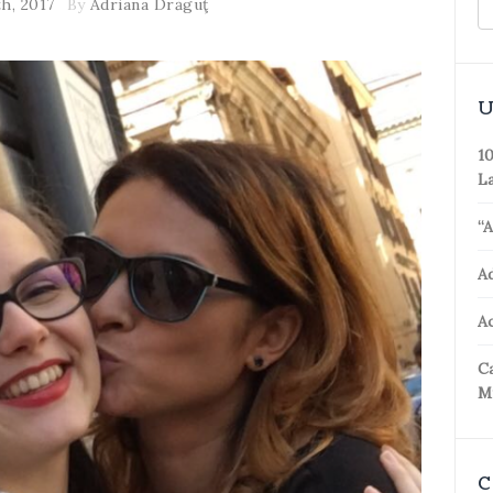
h, 2017
By
Adriana Drăguţ
U
10
La
“A
A
Ac
Ca
M
C