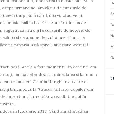
 cum era normal, dacă vrea la music-hall. Mi-a
D
c, drept urmare ne-am văzut de cursurile de
S
cut ceva timp până când, într-o zi au venit
la music-hall la Londra. Am sărit în sus de
D
 sugerat să intre și la cursurile de actorie de
N
 echipă și ce anume dezvoltă acest lucru. A
ălătoria propriu-zisă spre University West Of
M
O
ctaculoasă. Acela a fost momentul în care ne-am
spun toți, nu mă refer doar la mine, la ea și la mama
U
 de canto musical Claudia Hanghiuc cu care a
 și bineînțeles la “tăticul” tuturor copiilor din
m de important, iar colaborarea dintre noi în
cuvinte.
undeva în februarie 2018. Când am aflat că au