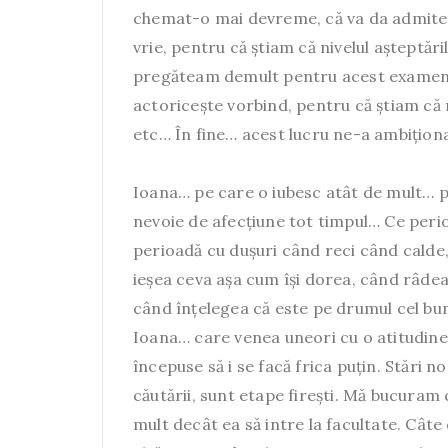
chemat-o mai devreme, că va da admiter
vrie, pentru că știam că nivelul așteptări
pregăteam demult pentru acest examen, 
actoricește vorbind, pentru că știam că m
etc… În fine… acest lucru ne-a ambiționa
Ioana… pe care o iubesc atât de mult… p
nevoie de afecțiune tot timpul… Ce perio
perioadă cu dușuri când reci când calde
ieșea ceva așa cum își dorea, când râdea 
când înțelegea că este pe drumul cel b
Ioana… care venea uneori cu o atitudine
începuse să i se facă frica puțin. Stări n
căutării, sunt etape firești. Mă bucuram
mult decât ea să intre la facultate. Câte