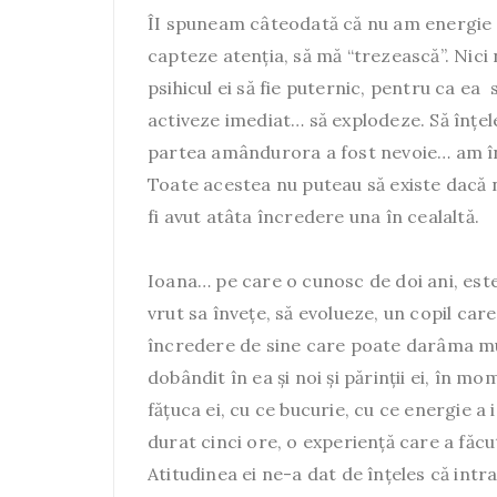
ÎI spuneam câteodată că nu am energie în
capteze atenția, să mă “trezească”. Nici 
psihicul ei să fie puternic, pentru ca ea
activeze imediat… să explodeze. Să înțe
partea amândurora a fost nevoie… am înv
Toate acestea nu puteau să existe dacă 
fi avut atâta încredere una în cealaltă.
Ioana… pe care o cunosc de doi ani, este
vrut sa învețe, să evolueze, un copil car
încredere de sine care poate darâma mun
dobândit în ea și noi și părinții ei, în m
fățuca ei, cu ce bucurie, cu ce energie 
durat cinci ore, o experiență care a făcu
Atitudinea ei ne-a dat de înțeles că intra