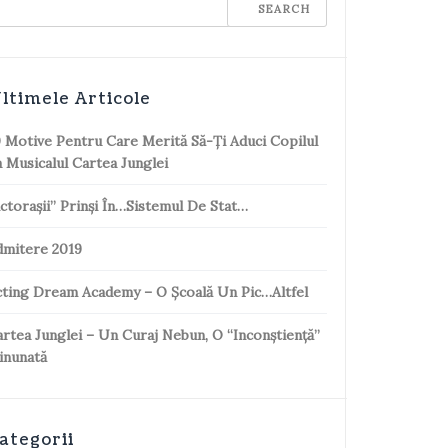
ltimele Articole
 Motive Pentru Care Merită Să-Ți Aduci Copilul
 Musicalul Cartea Junglei
ctorașii” Prinși În…sistemul De Stat…
dmitere 2019
ting Dream Academy – O Școală Un Pic…altfel
rtea Junglei – Un Curaj Nebun, O “inconștiență”
inunată
ategorii