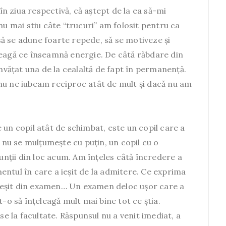
 ziua respectivă, că aștept de la ea să-mi
nu mai stiu câte “trucuri” am folosit pentru ca
 să se adune foarte repede, să se motiveze și
leagă ce înseamnă energie. De câtă răbdare din
ățat una de la cealaltă de fapt în permanență.
nu ne iubeam reciproc atât de mult și dacă nu am
 un copil atât de schimbat, este un copil care a
e nu se mulțumește cu puțin, un copil cu o
ții din loc acum. Am înțeles câtă încredere a
omentul în care a ieșit de la admitere. Ce exprima
a ieșit din examen… Un examen deloc ușor care a
t-o să înțeleagă mult mai bine tot ce știa.
se la facultate. Răspunsul nu a venit imediat, a