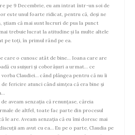
e pe 9 Decembrie, eu am intrat într-un soi de
lor este unul foarte ridicat, pentru că, deși ne
știam că mai sunt lucruri de pus la punct
ai trebuie lucrat la atitudine și la multe altele
t pe toți, în primul rând pe ea.
e care o cunosc atât de bine… Ioana care are
adă cu suișuri și coborâșuri a urmat… ce
, vorba Claudiei… când plângea pentru că nu îi
de fericire atunci când simțea că era bine și
un…
 de aveam senzația că renunțase, căreia
ormale de altfel, toate fac parte din procesul
 că le are. Aveam senzația că eu îmi doresc mai
 discuții am avut cu ea… Eu pe o parte, Claudia pe