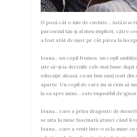
O poză cât o mie de cuvinte… Astăzi scri
parcursul tău și al meu implicit, către c
a fost atât de ușor pe cât părea la încep
Ioana… un copil frumos, un copil ambițios
știe să-și ia deciziile cele mai bune după
educație aleasă, cu un bun simț iesit di
aparte. Un copil de care nu ai cum să nu
la ea spre mine… este imposibil de ignor
Ioana… care a prins dragoste de meseria
se uita la mine fascinată atunci când î
Ioana… care a venit într-o zi la mine c