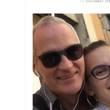
On
December 25t