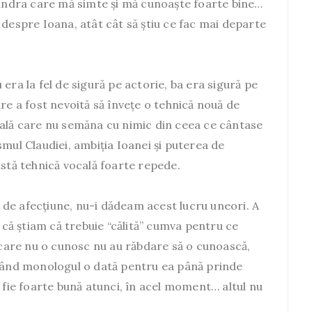
xandra care mă simte și mă cunoaște foarte bine…
 despre Ioana, atât cât să știu ce fac mai departe
era la fel de sigură pe actorie, ba era sigură pe
re a fost nevoită să învețe o tehnică nouă de
cală care nu semăna cu nimic din ceea ce cântase
mul Claudiei, ambiția Ioanei și puterea de
astă tehnică vocală foarte repede.
de afecțiune, nu-i dădeam acest lucru uneori. A
u că știam că trebuie “călită” cumva pentru ce
are nu o cunosc nu au răbdare să o cunoască,
unând monologul o dată pentru ea până prinde
ă fie foarte bună atunci, în acel moment… altul nu