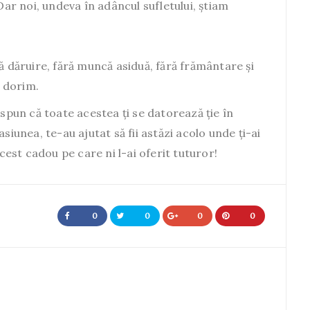
 Dar noi, undeva în adâncul sufletului, știam
ă dăruire, fără muncă asiduă, fără frământare și
 dorim.
spun că toate acestea ți se datorează ție în
siunea, te-au ajutat să fii astăzi acolo unde ți-ai
acest cadou pe care ni l-ai oferit tuturor!
0
0
0
0