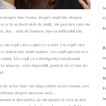
Ac
u despre tine Ioana, despre visul tău, despre
C
eea ce ți-ai dorit atât de mult…un parcurs care nu
Ev
ut, dar… atât de frumos. Așa ca suflețelul tău.
, un copil care a știut ce a vrut. Un copil care
A
 ce cântarește mult înainte. Un copil special cu o
O
n comun. Un copil cu o inteligență emoțională
 te atașezi… este imposibil, pentru că ce vine de
Ju
at.
M
 de actor într-un timp relativ scurt, Ioana care
F
i vorbeam despre meseria asta…
Ja
u mama ei Alexandra, să-mi spună că vrea să dea