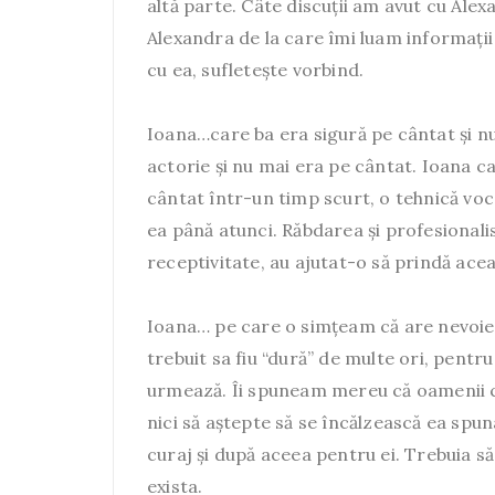
altă parte. Câte discuții am avut cu Ale
Alexandra de la care îmi luam informații
cu ea, sufletește vorbind.
Ioana…care ba era sigură pe cântat și nu 
actorie și nu mai era pe cântat. Ioana ca
cântat într-un timp scurt, o tehnică vo
ea până atunci. Răbdarea și profesionalis
receptivitate, au ajutat-o să prindă ace
Ioana… pe care o simțeam că are nevoie 
trebuit sa fiu “dură” de multe ori, pentr
urmează. Îi spuneam mereu că oamenii c
nici să aștepte să se încălzească ea sp
curaj și după aceea pentru ei. Trebuia s
exista.