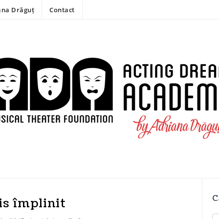
ana Drăguț
Contact
C
s împlinit