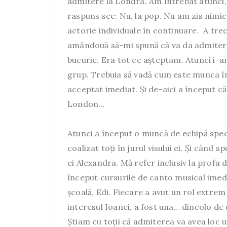
admitere la Londra. Am întrebat atunci,
raspuns sec: Nu, la pop. Nu am zis nimi
actorie individuale în continuare. A tre
amândouă să-mi spună că va da admitere 
bucurie. Era tot ce așteptam. Atunci i-am
grup. Trebuia să vadă cum este munca în
acceptat imediat. Și de-aici a început c
London…
Atunci a început o muncă de echipă spe
coalizat toți în jurul visului ei. Și când 
ei Alexandra. Mă refer inclusiv la profa
început cursurile de canto musical imediat
școală, Edi. Fiecare a avut un rol extre
interesul Ioanei, a fost una… dincolo de 
Știam cu toții că admiterea va avea loc 