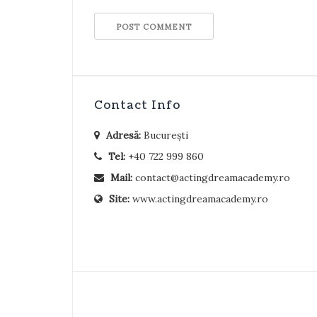
Contact Info
Adresă:
București
Tel:
+40 722 999 860
Mail:
contact@actingdreamacademy.ro
Site:
www.actingdreamacademy.ro