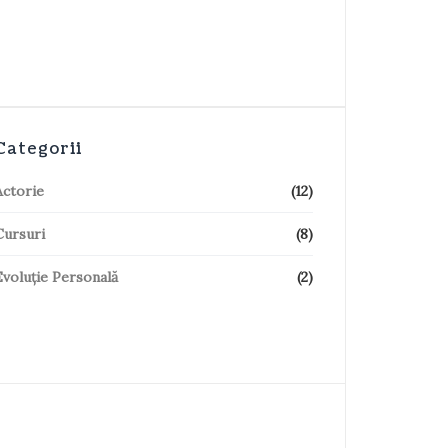
Categorii
Actorie
(12)
Cursuri
(8)
Evoluție Personală
(2)