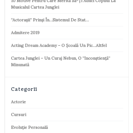
10 Motive Pentru Care Merită Să-Ți Aduci Copilul La
Musicalul Cartea Junglei
“Actorașii” Prinși În…sistemul De Stat…
Admitere 2019
Acting Dream Academy – O Școală Un Pic…altfel
Cartea Junglei – Un Curaj Nebun, O “inconștiență”
Minunată
Categorii
Actorie
Cursuri
Evoluție Personală