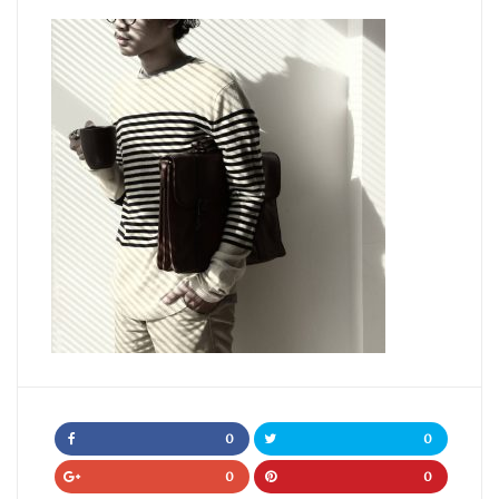
0
0
0
0