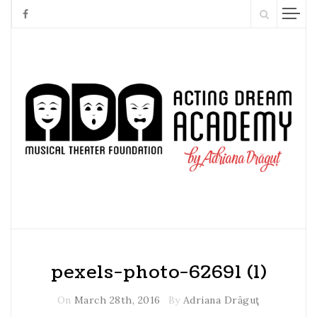
pexels-photo-62691 (1)
On
March 28th, 2016
By
Adriana Drăguţ