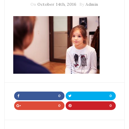
On
October 14th, 2016
By
Admin
0
0
0
0