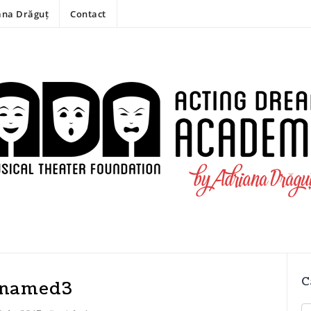
ana Drăguț
Contact
C
named3