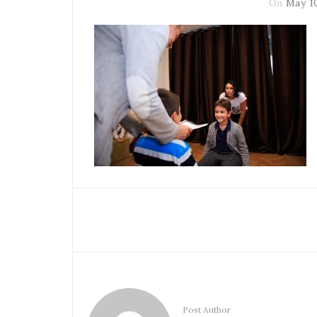
On
May 1
Post Author