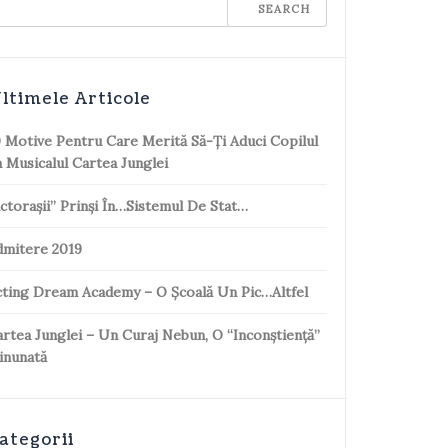
ltimele Articole
 Motive Pentru Care Merită Să-Ți Aduci Copilul
 Musicalul Cartea Junglei
ctorașii” Prinși În…sistemul De Stat…
dmitere 2019
ting Dream Academy – O Școală Un Pic…altfel
rtea Junglei – Un Curaj Nebun, O “inconștiență”
inunată
ategorii