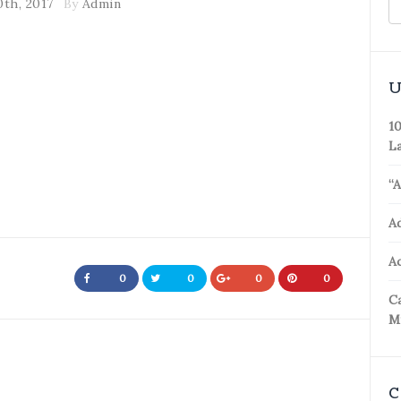
0th, 2017
By
Admin
U
10
La
“A
A
Ac
0
0
0
0
Ca
M
C