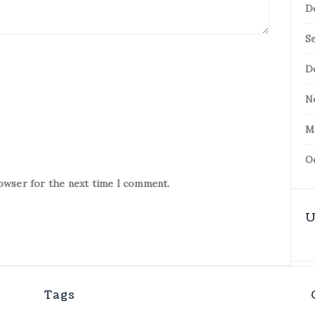
D
S
D
N
M
O
rowser for the next time I comment.
U
Tags