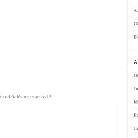
Ac
C
Ev
A
O
Ju
uired fields are marked
*
M
F
Ja