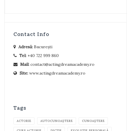
Contact Info
Adresă:
București
Tel:
+40 722 999 860
Mail:
contact@actingdreamacademy.ro
Site:
www.actingdreamacademy.ro
Tags
ACTORIE
AUTOCUNOAȘTERE
CUNOAȘTERE
CURS ACTORIE
DICȚIE
EVOLUȚIE PERSONALĂ